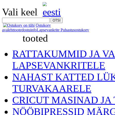
Vali keel
Ostukorv
avaleht
tooted
ostuinfo
Lapsevankrite Puhastus
ostukorv
tooted
RATTAKUMMID JA V
LAPSEVANKRITELE
NAHAST KATTED LÜ
TURVAKAARELE
CRICUT MASINAD JA
NÖÖBIPRESSID MÄRG